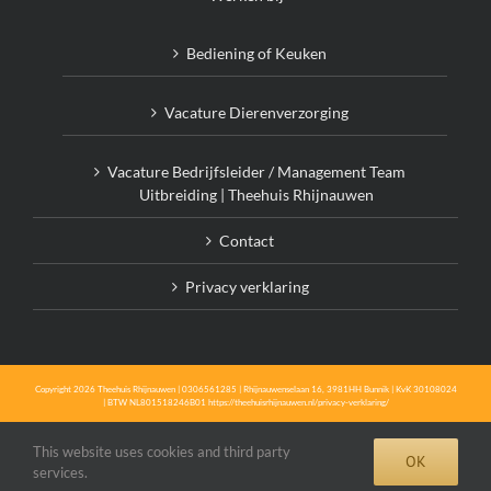
Bediening of Keuken
Vacature Dierenverzorging
Vacature Bedrijfsleider / Management Team
Uitbreiding | Theehuis Rhijnauwen
Contact
Privacy verklaring
Copyright 2026 Theehuis Rhijnauwen | 0306561285 | Rhijnauwenselaan 16, 3981HH Bunnik | KvK 30108024
| BTW NL801518246B01 https://theehuisrhijnauwen.nl/privacy-verklaring/
This website uses cookies and third party
OK
services.