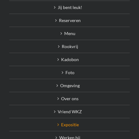
Jij bent leuk!
Reserveren
Menu
Rookvrij
Kadobon
Foto
Omgeving
Over ons
Vriend WKZ
Expositie
Werken bij